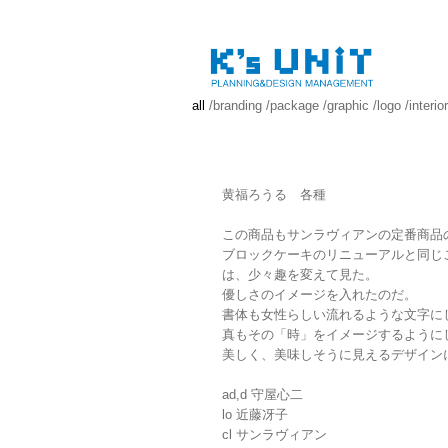
all
/
branding
/
package
/
graphic
/
logo
/
interior
黄福ろうる 各種
この商品もサンラヴィアンの定番商品
ブロックケーキのリニューアルと同じ
は、少々趣を変えて見た。
優しさのイメージを入れたのだ。
書体も女性らしい流れるような文字に
真もその「時」をイメージするように
美しく、美味しそうに見えるデザイン
ad,d 守屋心二
lo 近藤冴子
cl サンラヴィアン