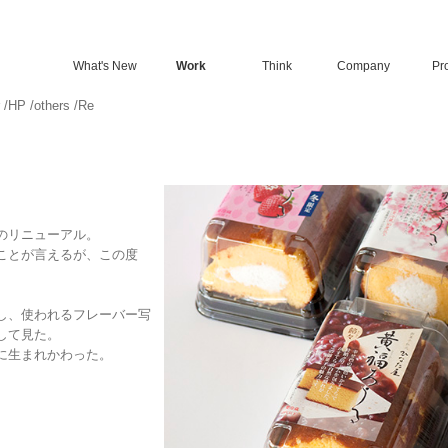
What's New
Work
Think
Company
Pro
/
HP
/
others
/
Re
のリニューアル。
ことが言えるが、この度
し、使われるフレーバー写
して見た。
に生まれかわった。