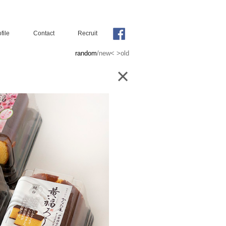
file
Contact
Recruit
random
/
new<
>old
×