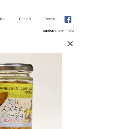
file
Contact
Recruit
random
/
new<
>old
×