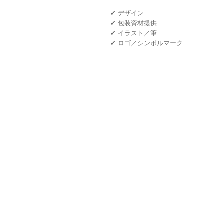
✔ デザイン
✔ 包装資材提供
✔ イラスト／筆
✔ ロゴ／シンボルマーク