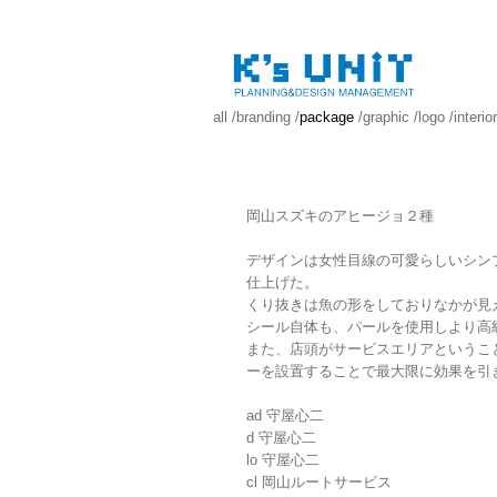
all
/
branding
/
package
/
graphic
/
logo
/
interior
岡山スズキのアヒージョ２種
デザインは女性目線の可愛らしいシン
仕上げた。
くり抜きは魚の形をしておりなかが見
シール自体も、パールを使用しより高
また、店頭がサービスエリアというこ
ーを設置することで最大限に効果を引
ad 守屋心二
d 守屋心二
lo 守屋心二
cl 岡山ルートサービス