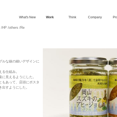
What's New
Work
Think
Company
Pro
/
HP
/
others
/
Re
プルな線の細いデザインに
える仕組み。
級に見えるようにした。
ともあって、店頭にポスタ
き出すようにした。